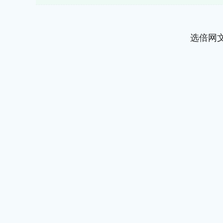
选倍网
上证指数
3940.04
.40
2.13%
39.68
1.