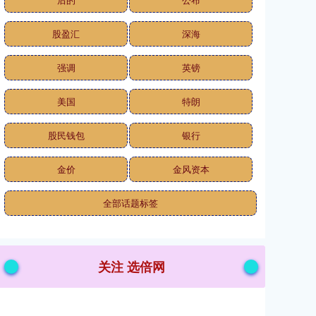
股盈汇
深海
强调
英镑
美国
特朗
股民钱包
银行
金价
金风资本
全部话题标签
关注 选倍网