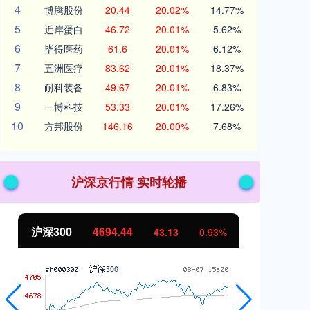
4
博腾股份
20.44
20.02%
14.77%
5
近岸蛋白
46.72
20.01%
5.62%
6
毕得医药
61.6
20.01%
6.12%
7
五洲医疗
83.62
20.01%
18.37%
8
耐科装备
49.67
20.01%
6.83%
9
一博科技
53.33
20.01%
17.26%
10
方邦股份
146.16
20.00%
7.68%
沪深京行情 实时轮播
沪深300
4694.44
北
43.13
0.93%