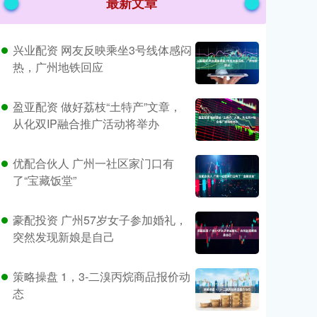
最新文章
兴业配资 网友反映乘坐3号线体感闷
热，广州地铁回应
盈亚配资 做好荔枝“土特产”文章，
从化双IP融合推广活动将举办
优配合伙人 广州一社区家门口有
了“宝藏饭堂”
豪配投资 广州57岁女子参加婚礼，
突然发现新娘是自己
策略操盘 1，3-二溴丙烷商品报价动
态