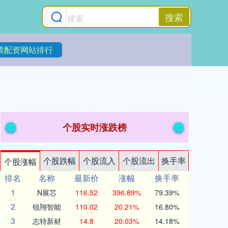
搜索
票配资网站排行
个股实时涨跌榜
个股跌幅
个股流入
个股流出
换手率
个股涨幅
排名
名称
最新价
涨幅
换手率
1
N展芯
116.52
396.89%
79.39%
2
锐翔智能
110.02
20.21%
16.80%
3
志特新材
14.8
20.03%
14.18%