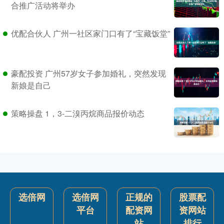
合推广活动将举办
优配合伙人 广州一社区家门口有了“宝藏饭堂”
豪配投资 广州57岁女子参加婚礼，突然发现
新娘是自己
策略操盘 1，3-二溴丙烷商品报价动态
选倍网
选倍网
正规的
股票配
平台
配资网
资网站
站
排行