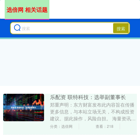
选倍网 相关话题
搜索
乐配资 联特科技：选举副董事长
郑重声明：东方财富发布此内容旨在传播
更多信息，与本站立场无关，不构成投资
建议。据此操作，风险自担。 海量资讯、
精准解读，尽在新浪财经APP....
分类：选倍网
查看：218