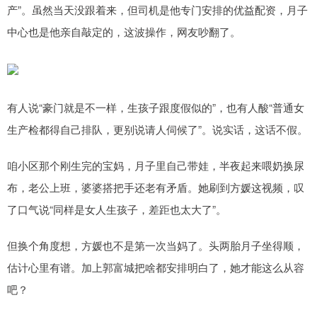
产”。虽然当天没跟着来，但司机是他专门安排的优益配资，月子
中心也是他亲自敲定的，这波操作，网友吵翻了。
有人说“豪门就是不一样，生孩子跟度假似的”，也有人酸“普通女
生产检都得自己排队，更别说请人伺候了”。说实话，这话不假。
咱小区那个刚生完的宝妈，月子里自己带娃，半夜起来喂奶换尿
布，老公上班，婆婆搭把手还老有矛盾。她刷到方媛这视频，叹
了口气说“同样是女人生孩子，差距也太大了”。
但换个角度想，方媛也不是第一次当妈了。头两胎月子坐得顺，
估计心里有谱。加上郭富城把啥都安排明白了，她才能这么从容
吧？