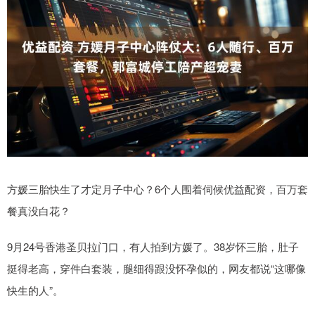
方媛三胎快生了才定月子中心？6个人围着伺候优益配资，百万套
餐真没白花？
9月24号香港圣贝拉门口，有人拍到方媛了。38岁怀三胎，肚子
挺得老高，穿件白套装，腿细得跟没怀孕似的，网友都说“这哪像
快生的人”。