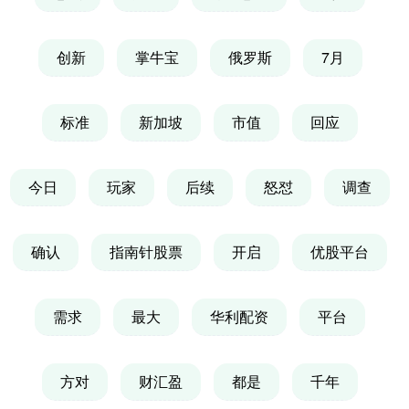
创新
掌牛宝
俄罗斯
7月
标准
新加坡
市值
回应
今日
玩家
后续
怒怼
调查
确认
指南针股票
开启
优股平台
需求
最大
华利配资
平台
方对
财汇盈
都是
千年