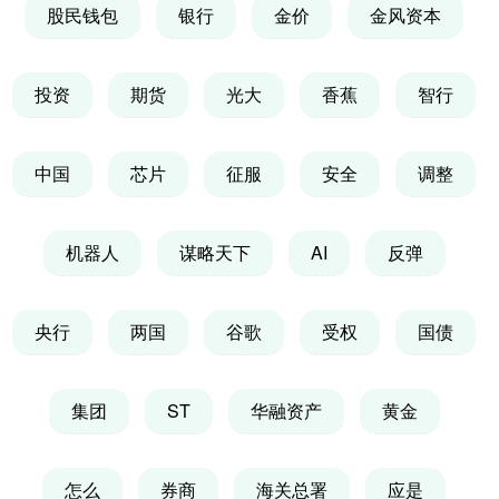
股民钱包
银行
金价
金风资本
投资
期货
光大
香蕉
智行
中国
芯片
征服
安全
调整
机器人
谋略天下
AI
反弹
央行
两国
谷歌
受权
国债
集团
ST
华融资产
黄金
怎么
券商
海关总署
应是