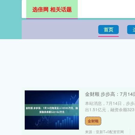
选倍网 相关话题
首页
金财顺 步步高：7月14
本站消息，7月14日，步步高
出1.51亿元，融资余额3231
金财顺
来源：亚新T+0配资官网