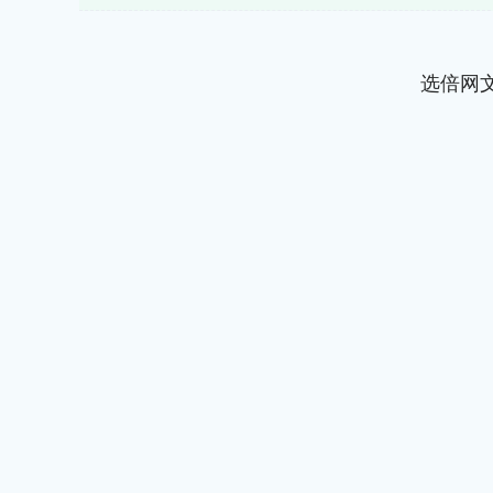
选倍网
0.04
深证成指
14311.01
39.68
1.02%
2