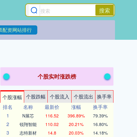
搜索
票配资网站排行
个股实时涨跌榜
个股跌幅
个股流入
个股流出
换手率
个股涨幅
排名
名称
最新价
涨幅
换手率
1
N展芯
116.52
396.89%
79.39%
2
锐翔智能
110.02
20.21%
16.80%
3
志特新材
14.8
20.03%
14.18%