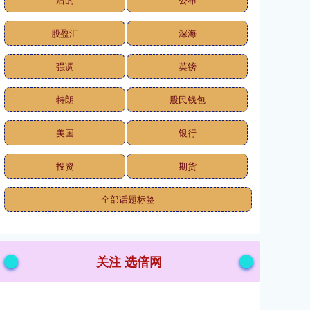
股盈汇
深海
强调
英镑
特朗
股民钱包
美国
银行
投资
期货
全部话题标签
关注 选倍网