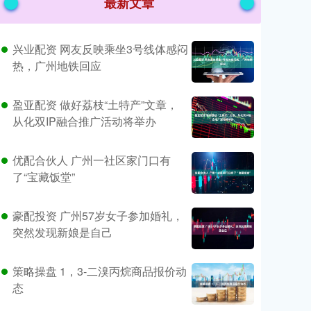
最新文章
兴业配资 网友反映乘坐3号线体感闷
热，广州地铁回应
盈亚配资 做好荔枝“土特产”文章，
从化双IP融合推广活动将举办
优配合伙人 广州一社区家门口有
了“宝藏饭堂”
豪配投资 广州57岁女子参加婚礼，
突然发现新娘是自己
策略操盘 1，3-二溴丙烷商品报价动
态