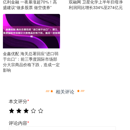
亿利金融 一夜暴涨超70%！高
双融网 卫星化学上半年归母净
盛建议“做多股票 做空债券”
利润同比增长334%至274亿元
金鑫优配 海关总署回应“进口弱
于出口”：前三季度国际市场部
分大宗商品价格下跌，造成一定
影响
相关评论
本文评分
*
评论内容
*