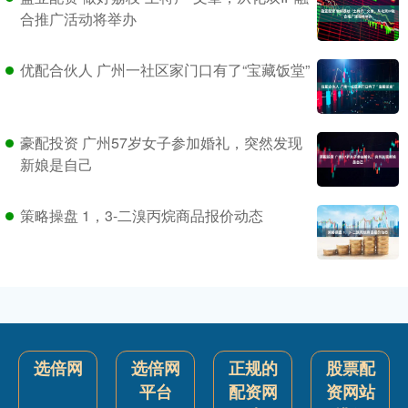
合推广活动将举办
优配合伙人 广州一社区家门口有了“宝藏饭堂”
豪配投资 广州57岁女子参加婚礼，突然发现
新娘是自己
策略操盘 1，3-二溴丙烷商品报价动态
选倍网
选倍网
正规的
股票配
平台
配资网
资网站