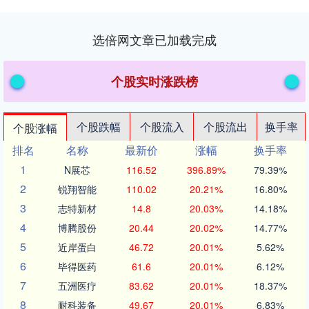
选倍网文章已加载完成
个股实时涨跌榜
个股跌幅
个股流入
个股流出
换手率
个股涨幅
排名
名称
最新价
涨幅
换手率
1
N展芯
116.52
396.89%
79.39%
2
锐翔智能
110.02
20.21%
16.80%
3
志特新材
14.8
20.03%
14.18%
4
博腾股份
20.44
20.02%
14.77%
5
近岸蛋白
46.72
20.01%
5.62%
6
毕得医药
61.6
20.01%
6.12%
7
五洲医疗
83.62
20.01%
18.37%
8
耐科装备
49.67
20.01%
6.83%