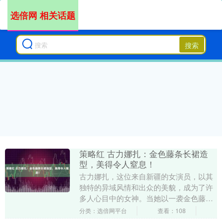
选倍网 相关话题
搜索
策略红 古力娜扎：金色藤条长裙造
型，美得令人窒息！
古力娜扎，这位来自新疆的女演员，以其
独特的异域风情和出众的美貌，成为了许
多人心目中的女神。当她以一袭金色藤条
造型亮相时，那份惊艳更是令人难以忘
分类：选倍网平台
查看：108
怀。 金色，自古以....