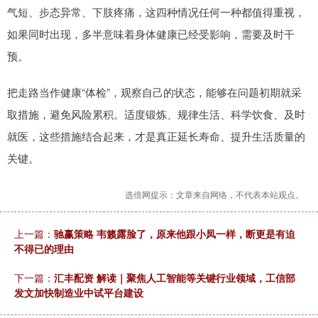
气短、步态异常、下肢疼痛，这四种情况任何一种都值得重视，
如果同时出现，多半意味着身体健康已经受影响，需要及时干
预。
把走路当作健康“体检”，观察自己的状态，能够在问题初期就采
取措施，避免风险累积。适度锻炼、规律生活、科学饮食、及时
就医，这些措施结合起来，才是真正延长寿命、提升生活质量的
关键。
选倍网提示：文章来自网络，不代表本站观点。
上一篇：
驰赢策略 韦籁露脸了，原来他跟小凤一样，断更是有迫
不得已的理由
下一篇：
汇丰配资 解读｜聚焦人工智能等关键行业领域，工信部
发文加快制造业中试平台建设