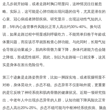
走几步就开始喘，或者走路时胸口明显闷，这种情况往往被忽
略。实际上，这可能是心肺功能出现问题的信号，尤其是潜在的
心衰、冠心病或者肺部疾病。研究显示，出现运动性气短的人
群，5年内心血管事件风险比正常人高出约30%-40%。换句话
说，如果走路过程中明显感到呼吸吃力，不能简单归咎于年龄或
体重问题，而应该尽早就医检查心肺功能。与此同时，长期气短
会导致运动量减少，肌肉和骨骼力量下降，身体代谢能力也会随
之降低，形成恶性循环。因此，别以为走路喘一口就没事，这其
实是身体在发出危险信号。
第三个迹象是走路姿势异常，比如一脚踩实地，或者双腿明显不
对称，身体晃动大，步态不稳。步态异常不仅影响外观，更重要
的是它反映了神经系统和肌肉骨骼的健康状况。近期一项研究指
出，中老年人中出现步态异常的人群，认知功能下降风险比正常
步态人高出20%-25%。步态不稳可能与中枢神经系统疾病、脑血