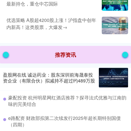
最新持仓，重仓中芯国际
优选策略 A股超4200股上涨！沪指盘中创年
内新高！这类股票，大爆发→
推荐资讯
盈股网在线 诚达药业：股东深圳前海晟泰投
资企业（有限合伙）拟减持不超过约489万股
豪配投资 杭州明星网红酒店推荐？探寻法式优雅与江南韵
味的完美结合
e路配资 财政部拟第二次续发行2025年超长期特别国债
（四期）