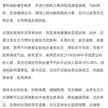
要时做影像学检查，并进行肌肉力量训练或康复锻炼。与此同
时，坚持规律运动，增强心肺功能和肌肉力量，也可以改善步态
和步速，从而降低长期风险。
走路的表现并非简单动作，而是身体健康的直观反映。此外，还
要注意生活习惯对走路状态的影响。长期久坐、缺乏锻炼、体重
超标、营养不均衡都会影响步速和步态，增加关节负担，导致下
肢疼痛或气短。研究显示，每周坚持至少150分钟中等强度运动
的人群，其步态稳定性和步速平均比不运动人群高15%-20%，跌
倒风险明显降低。换句话说，运动不仅能改善走路状态，也能延
缓衰老，提高寿命。
保持良好的饮食、控制体重、戒烟限酒、充足睡眠，这些生活方
式调整可以在潜移默化中改善走路表现，降低健康风险。总的来
说，走路时出现的异常迹象，往往是身体在提前报警。步速慢、