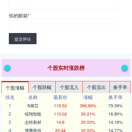
你的邮箱
*
提交评论
个股实时涨跌榜
个股跌幅
个股流入
个股流出
换手率
个股涨幅
排名
名称
最新价
涨幅
换手率
1
N展芯
116.52
396.89%
79.39%
2
锐翔智能
110.02
20.21%
16.80%
3
志特新材
14.8
20.03%
14.18%
4
博腾股份
20.44
20.02%
14.77%