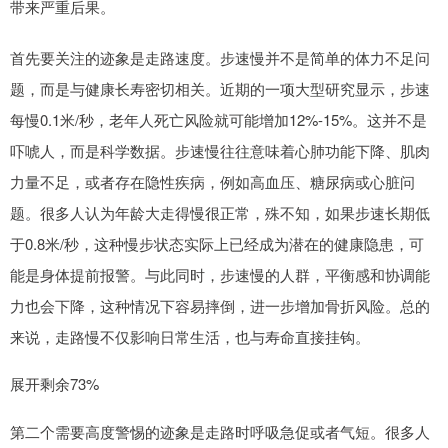
带来严重后果。
首先要关注的迹象是走路速度。步速慢并不是简单的体力不足问
题，而是与健康长寿密切相关。近期的一项大型研究显示，步速
每慢0.1米/秒，老年人死亡风险就可能增加12%-15%。这并不是
吓唬人，而是科学数据。步速慢往往意味着心肺功能下降、肌肉
力量不足，或者存在隐性疾病，例如高血压、糖尿病或心脏问
题。很多人认为年龄大走得慢很正常，殊不知，如果步速长期低
于0.8米/秒，这种慢步状态实际上已经成为潜在的健康隐患，可
能是身体提前报警。与此同时，步速慢的人群，平衡感和协调能
力也会下降，这种情况下容易摔倒，进一步增加骨折风险。总的
来说，走路慢不仅影响日常生活，也与寿命直接挂钩。
展开剩余73%
第二个需要高度警惕的迹象是走路时呼吸急促或者气短。很多人