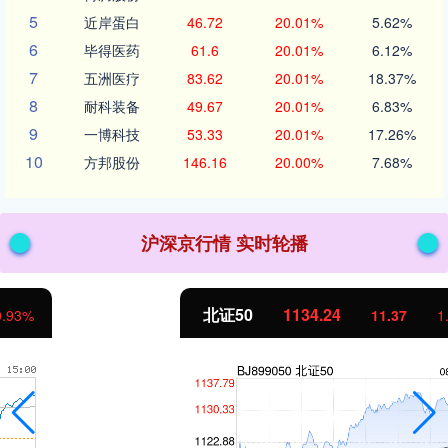
5
近岸蛋白
46.72
20.01%
5.62%
6
毕得医药
61.6
20.01%
6.12%
7
五洲医疗
83.62
20.01%
18.37%
8
耐科装备
49.67
20.01%
6.83%
9
一博科技
53.33
20.01%
17.26%
10
方邦股份
146.16
20.00%
7.68%
沪深京行情 实时轮播
北证50
1134.24
11.37
1.01%